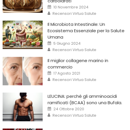
carboidrati
Posted
10 Novembre 2024
on
Author
Recensori Virtua Salute
Il Microbiota Intestinale: Un
Ecosistema Essenziale per la Salute
Umana
Posted
5 Giugno 2024
on
Author
Recensori Virtua Salute
Il miglior collagene marino in
commercio
Posted
17 Agosto 2021
on
Author
Recensori Virtua Salute
LEUCINA: perché gli amminoacidi
ramificati (BCAA) sono una Bufala.
Posted
24 Ottobre 2020
on
Author
Recensori Virtua Salute