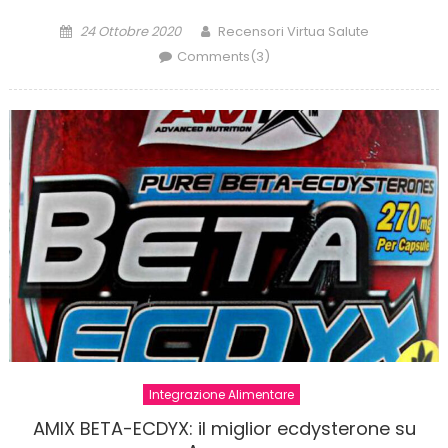
Posted
Author
24 Ottobre 2020
Recensori Virtua Salute
on
Comments(3)
Integrazione Alimentare
AMIX BETA-ECDYX: il miglior ecdysterone su