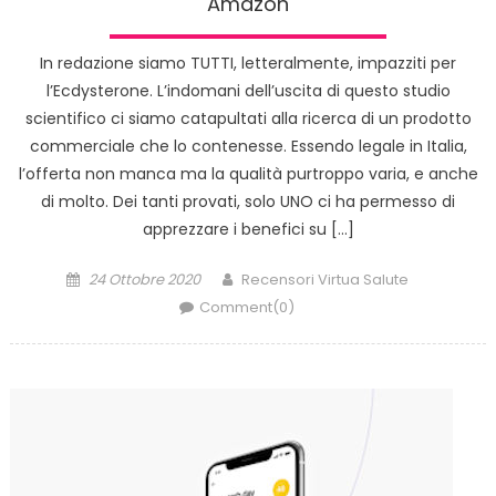
Amazon
In redazione siamo TUTTI, letteralmente, impazziti per
l’Ecdysterone. L’indomani dell’uscita di questo studio
scientifico ci siamo catapultati alla ricerca di un prodotto
commerciale che lo contenesse. Essendo legale in Italia,
l’offerta non manca ma la qualità purtroppo varia, e anche
di molto. Dei tanti provati, solo UNO ci ha permesso di
apprezzare i benefici su […]
Posted
Author
24 Ottobre 2020
Recensori Virtua Salute
on
Comment(0)