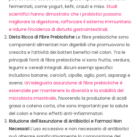
fermentati, come yogurt, kefir, crauti e miso.
Studi
scientifici hanno dimostrato che i probiotici possono
migliorare la digestione, rafforzare il sistema immunitario
e ridurre l’incidenza di disturbi gastrointestinali
.
Dieta Ricca di Fibre Prebiotiche
Le fibre prebiotiche sono
componenti alimentari non digeribili che promuovono la
crescita e l’attività dei batteri benefici nel colon. Tra le
principali fonti di fibre prebiotiche vi sono frutta, verdura,
legumi e cereali integrali. Alcuni esempi specifici
includono banane, carciofi, cipolle, aglio, porri, asparagi e
avena.
Un’adeguata assunzione di fibre prebiotiche è
essenziale per mantenere la diversità e la stabilità del
microbiota intestinale
, favorendo la produzione di acidi
grassi a catena corta, che sono importanti per la salute
del colon e hanno effetti anti-infiammatori.
Riduzione dell’Assunzione di Antibiotici e Farmaci Non
Necessari
L’uso eccessivo e non necessario di antibiotici
può alterare significativamente la composizione del