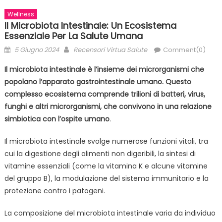
Wellness
Il Microbiota Intestinale: Un Ecosistema
Essenziale Per La Salute Umana
Posted
Author
5 Giugno 2024
Recensori Virtua Salute
Comment(0)
on
Il microbiota intestinale è l’insieme dei microrganismi che
popolano l’apparato gastrointestinale umano. Questo
complesso ecosistema comprende trilioni di batteri, virus,
funghi e altri microrganismi, che convivono in una relazione
simbiotica con l’ospite umano
.
Il microbiota intestinale svolge numerose funzioni vitali, tra
cui la digestione degli alimenti non digeribili, la sintesi di
vitamine essenziali (come la vitamina K e alcune vitamine
del gruppo B), la modulazione del sistema immunitario e la
protezione contro i patogeni.
La composizione del microbiota intestinale varia da individuo