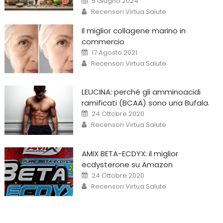
5 Giugno 2024
on
Author
Recensori Virtua Salute
Il miglior collagene marino in
commercio
Posted
17 Agosto 2021
on
Author
Recensori Virtua Salute
LEUCINA: perché gli amminoacidi
ramificati (BCAA) sono una Bufala.
Posted
24 Ottobre 2020
on
Author
Recensori Virtua Salute
AMIX BETA-ECDYX: il miglior
ecdysterone su Amazon
Posted
24 Ottobre 2020
on
Author
Recensori Virtua Salute