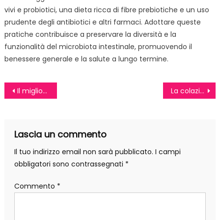
vivi e probiotici, una dieta ricca di fibre prebiotiche e un uso
prudente degli antibiotici e altri farmaci. Adottare queste
pratiche contribuisce a preservare la diversità e la
funzionalità del microbiota intestinale, promuovendo il
benessere generale e la salute a lungo termine.
Navigazione
Il miglior collagene marino in commercio
La colazione ideale per lo sportivo: una carica di energia a base di carboidrati
articoli
Lascia un commento
Il tuo indirizzo email non sarà pubblicato.
I campi
obbligatori sono contrassegnati
*
Commento
*