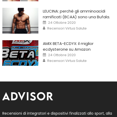
LEUCINA: perché gli amminoacidi
ramificati (BCAA) sono una Bufala.
Posted
24 Ottobre 2020
on
Author
Recensori Virtua Salute
AMIX BETA-ECDYX: il miglior
ecdysterone su Amazon
Posted
24 Ottobre 2020
on
Author
Recensori Virtua Salute
Recensioni di integratori e dispositivi finalizzati allo sport, alla