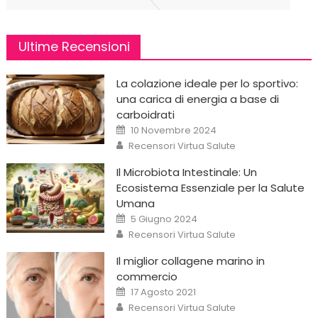
Ultime Recensioni
La colazione ideale per lo sportivo:
una carica di energia a base di
carboidrati
Posted
10 Novembre 2024
on
Author
Recensori Virtua Salute
Il Microbiota Intestinale: Un
Ecosistema Essenziale per la Salute
Umana
Posted
5 Giugno 2024
on
Author
Recensori Virtua Salute
Il miglior collagene marino in
commercio
Posted
17 Agosto 2021
on
Author
Recensori Virtua Salute