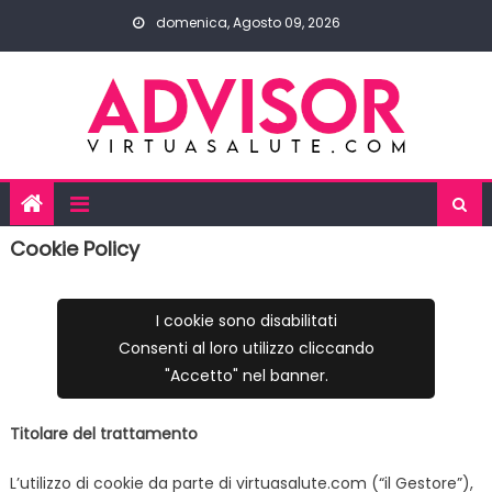
Skip
domenica, Agosto 09, 2026
to
content
Cookie Policy
I cookie sono disabilitati
Consenti al loro utilizzo cliccando
"Accetto" nel banner.
Titolare del trattamento
L’utilizzo di cookie da parte di virtuasalute.com (“il Gestore”),